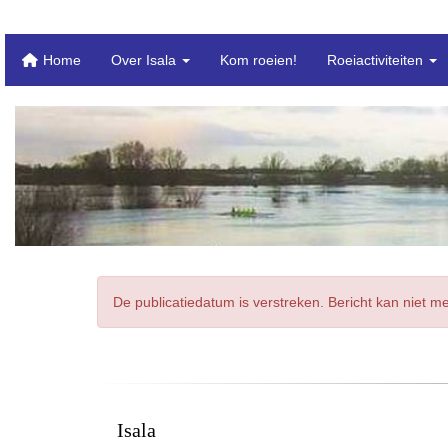
Home
Over Isala
Kom roeien!
Roeiactiviteiten
De publicatiedatum is verstreken. Bericht kan niet 
Isala