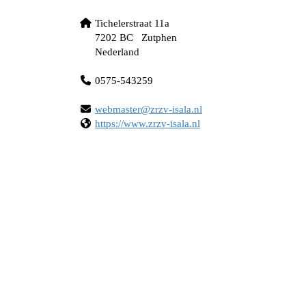
Tichelerstraat 11a
7202 BC Zutphen
Nederland
0575-543259
retsambew
@zrzv-isala.nl
https://www.zrzv-isala.nl