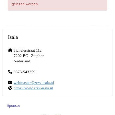
gelezen worden.
Isala
Tichelerstraat 11a
7202 BC Zutphen
Nederland
0575-543259
retsambew
@zrzv-isala.nl
https://www.zrzv-isala.nl
Sponsor