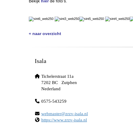
Bekijk
hier
de foto's.
« naar overzicht
Isala
Tichelerstraat 11a
7202 BC Zutphen
Nederland
0575-543259
retsambew
@zrzv-isala.nl
https://www.zrzv-isala.nl