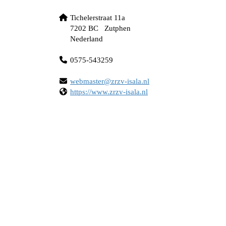
Tichelerstraat 11a
7202 BC Zutphen
Nederland
0575-543259
retsambew
@zrzv-isala.nl
https://www.zrzv-isala.nl