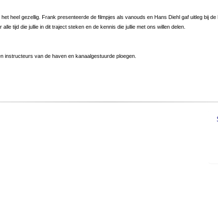
heel gezellig. Frank presenteerde de filmpjes als vanouds en Hans Diehl gaf uitleg bij de be
e tijd die jullie in dit traject steken en de kennis die jullie met ons willen delen.
 en instructeurs van de haven en kanaalgestuurde ploegen.