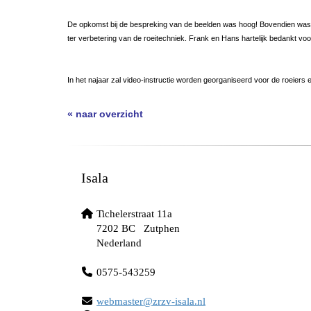
De opkomst bij de bespreking van de beelden was hoog! Bovendien was het 
ter verbetering van de roeitechniek. Frank en Hans hartelijk bedankt voor all
In het najaar zal video-instructie worden georganiseerd voor de roeiers
« naar overzicht
Isala
Tichelerstraat 11a
7202 BC Zutphen
Nederland
0575-543259
retsambew
@zrzv-isala.nl