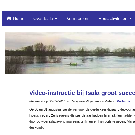
Home
Over Isala
Kom roeien!
Roeiactiviteiten
Video-instructie bij Isala groot succ
Geplaatst op 04-09-2014 - Categorie: Algemeen - Auteur:
Redactie
Op 30 en 31 augustus werden er voor de derde keer dit jaar video-opnam
ingeschreven. Zelfs roeiers die pas dit jaar hadden leren skiffen had
door op woensdagavond nog eens te filmen en instructie te geven. Marj
deskundig.